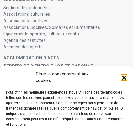
Sentiers de randonnées
Associations culturelles
Associations sportives
Associations Sociales, Solidaires et Humanitaires
Equipements sportifs, culturels, festifs
Agenda des festivités
Agendas des sports
AGGLOMÉRATION D’AGEN
TERRITOIRE D’ENERGIE LOT-ET-GARONNE
Gérer le consentement aux
LA FAMILLE
cookies
Petite enfance
Enfants et adolescents
Pour offrir les meilleures expériences, nous utilisons des technologies
telles que les cookies pour stocker et/ou accéder aux informations des
VIVRE À VOS CÔTÉS
appareils. Le fait de consentir à ces technologies nous permettra de
Service municipal d’aide administrative
traiter des données telles que le comportement de navigation ou les ID
uniques sur ce site. Le fait de ne pas consentir ou de retirer son
Aide à la personne en difficulté
consentement peut avoir un effet négatif sur certaines caractéristiques
Télé-alerte
et fonctions.
Voisins vigilants