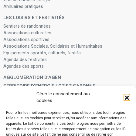
Annuaires pratiques
LES LOISIRS ET FESTIVITÉS
Sentiers de randonnées
Associations culturelles
Associations sportives
Associations Sociales, Solidaires et Humanitaires
Equipements sportifs, culturels, festifs
Agenda des festivités
Agendas des sports
AGGLOMÉRATION D’AGEN
TERRITOIRE D’ENERGIE LOT-ET-GARONNE
Gérer le consentement aux
LA FAMILLE
cookies
Petite enfance
Enfants et adolescents
Pour offrir les meilleures expériences, nous utilisons des technologies
telles que les cookies pour stocker et/ou accéder aux informations des
VIVRE À VOS CÔTÉS
appareils. Le fait de consentir à ces technologies nous permettra de
Service municipal d’aide administrative
traiter des données telles que le comportement de navigation ou les ID
uniques sur ce site. Le fait de ne pas consentir ou de retirer son