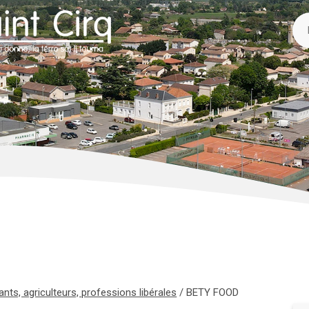
ts, agriculteurs, professions libérales
/
BETY FOOD