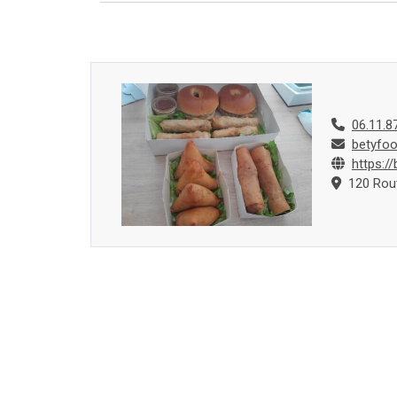
06.11.8
betyfo
https:/
120 Rout