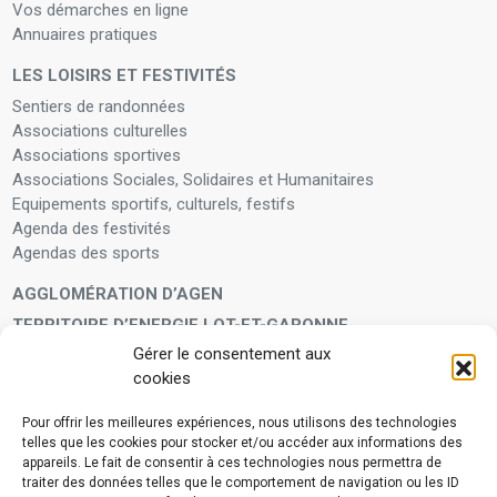
Vos démarches en ligne
Annuaires pratiques
LES LOISIRS ET FESTIVITÉS
Sentiers de randonnées
Associations culturelles
Associations sportives
Associations Sociales, Solidaires et Humanitaires
Equipements sportifs, culturels, festifs
Agenda des festivités
Agendas des sports
AGGLOMÉRATION D’AGEN
TERRITOIRE D’ENERGIE LOT-ET-GARONNE
Gérer le consentement aux
LA FAMILLE
cookies
Petite enfance
Enfants et adolescents
Pour offrir les meilleures expériences, nous utilisons des technologies
telles que les cookies pour stocker et/ou accéder aux informations des
VIVRE À VOS CÔTÉS
appareils. Le fait de consentir à ces technologies nous permettra de
Service municipal d’aide administrative
traiter des données telles que le comportement de navigation ou les ID